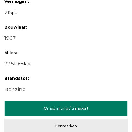
Vermogen:
215
pk
Bouwjaar:
1967
Miles:
77.510
miles
Brandstof:
Benzine
Omschrijving / transport
Kenmerken