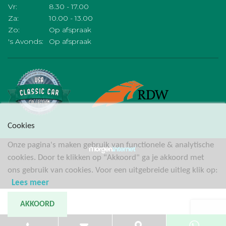
Vr:
8.30 - 17.00
Za:
10.00 - 13.00
Zo:
Op afspraak
's Avonds:
Op afspraak
Cookies
Onze pagina's maken gebruik van functionele & analytische
cookies. Door te klikken op "Akkoord" ga je akkoord met
ons gebruik van cookies. Voor een uitgebreide uitleg klik op:
Lees meer
AKKOORD