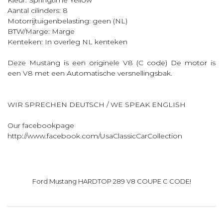
Kleur: Springtime Yellow
Aantal cilinders: 8
Motorrijtuigenbelasting: geen (NL)
BTW/Marge: Marge
Kenteken: In overleg NL kenteken
Deze Mustang is een originele V8 (C code) De motor is
een V8 met een Automatische versnellingsbak.
WIR SPRECHEN DEUTSCH / WE SPEAK ENGLISH
Our facebookpage
http://www.facebook.com/UsaClassicCarCollection
Ford Mustang HARDTOP 289 V8 COUPE C CODE!