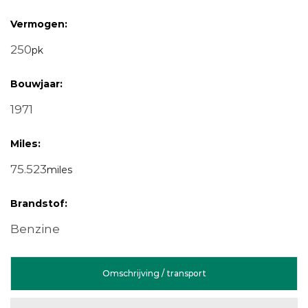
Vermogen:
250
pk
Bouwjaar:
1971
Miles:
75.523
miles
Brandstof:
Benzine
Omschrijving / transport